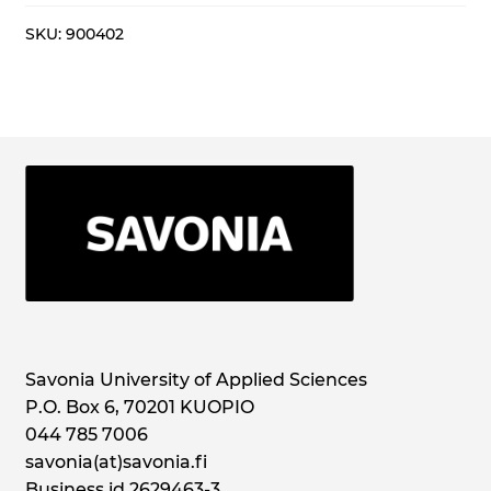
syksy
2025
SKU:
900402
quantity
Savonia University of Applied Sciences
P.O. Box 6, 70201 KUOPIO
044 785 7006
savonia(at)savonia.fi
Business id 2629463-3