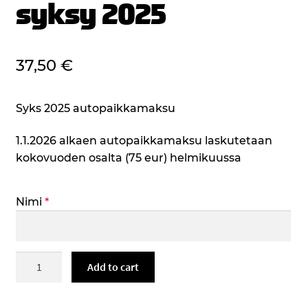
syksy 2025
37,50
€
Syks 2025 autopaikkamaksu
1.1.2026 alkaen autopaikkamaksu laskutetaan
kokovuoden osalta (75 eur) helmikuussa
Nimi
*
Henkilökunnan
Add to cart
autopaikka
opiskelijankatu