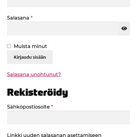
Vaaditaan
Salasana
*
Muista minut
Kirjaudu sisään
Salasana unohtunut?
Rekisteröidy
Vaaditaan
Sähköpostiosoite
*
Linkki uuden salasanan asettamiseen