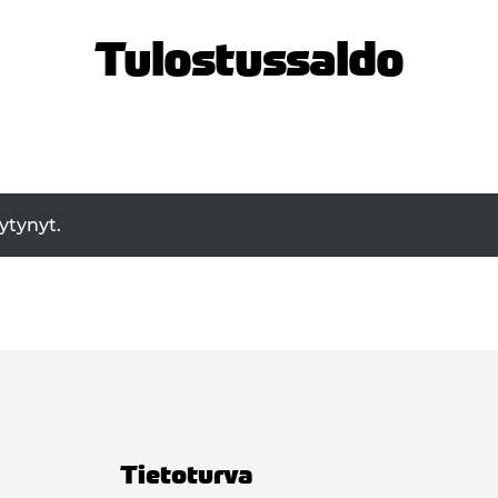
Tulostussaldo
öytynyt.
Tietoturva