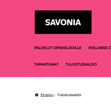
Siirry
Siirry
navigointiin
sisältöön
PALVELUT OPISKELIJOILLE
WELLNESS C
TAPAHTUMAT
TULOSTUSSALDO
Etusivu
Tulostussaldo