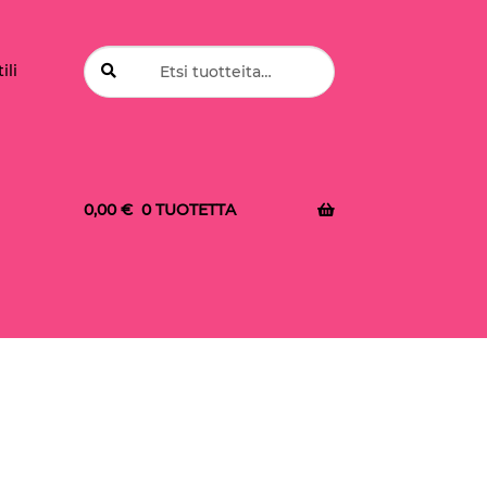
Etsi:
Haku
ili
0,00
€
0 TUOTETTA