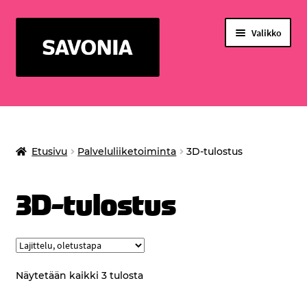
Siirry
Siirry
Valikko
navigointiin
sisältöön
PALVELUT OPISKELIJOILLE
WELLNESS CENTER SAVONIAN PALVELUT
Etusivu
Palveluliiketoiminta
3D-tulostus
Laajenn
PALVELULIIKETOIMINTA
alemma
TAPAHTUMAT
tason
3D-tulostus
valikko
TULOSTUSSALDO
Näytetään kaikki 3 tulosta