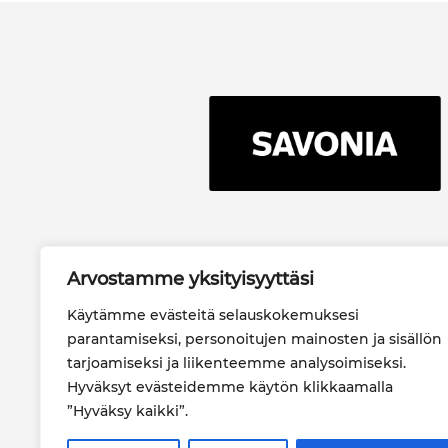
Savonia-
Arvostamme yksityisyyttäsi
ammattikorkeakoulu oy
PL 6 (Microkatu 1), 70201
Käytämme evästeitä selauskokemuksesi
KUOPIO
parantamiseksi, personoitujen mainosten ja sisällön
044 785 7006
tarjoamiseksi ja liikenteemme analysoimiseksi.
Hyväksyt evästeidemme käytön klikkaamalla
savonia(at)savonia.fi
”Hyväksy kaikki”.
Y-tunnus 2629463-3