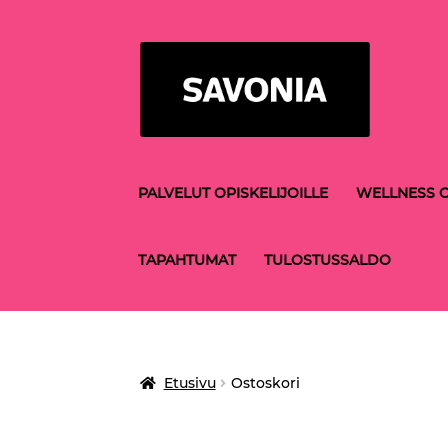
Siirry
Siirry
navigointiin
sisältöön
PALVELUT OPISKELIJOILLE
WELLNESS C
TAPAHTUMAT
TULOSTUSSALDO
Etusivu
Ostoskori