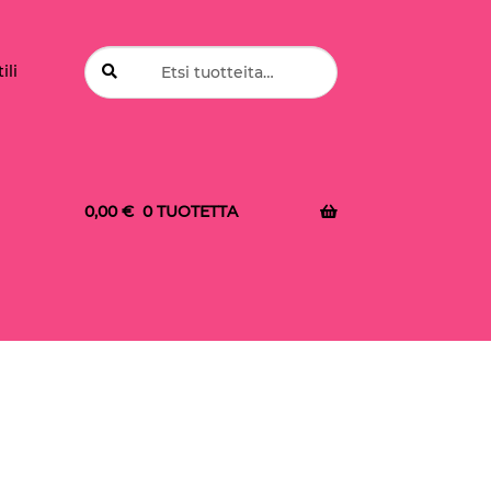
Etsi:
Haku
ili
0,00
€
0 TUOTETTA