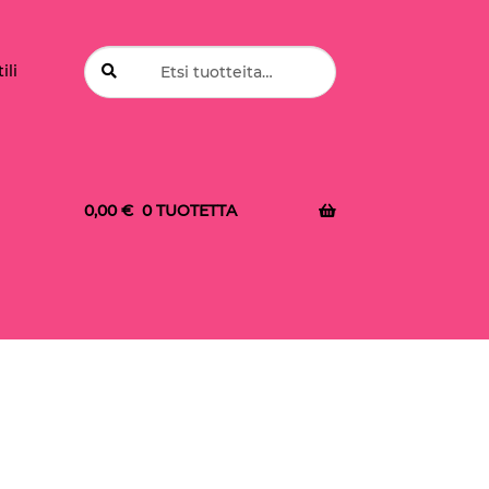
Etsi:
Haku
ili
0,00
€
0 TUOTETTA