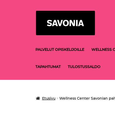
Siirry
Siirry
navigointiin
sisältöön
PALVELUT OPISKELIJOILLE
WELLNESS C
TAPAHTUMAT
TULOSTUSSALDO
Etusivu
Wellness Center Savonian pal