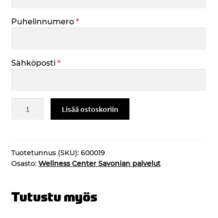
Puhelinnumero
*
Sähköposti
*
Vastaanottokäynti
Lisää ostoskoriin
75
min
määrä
Tuotetunnus (SKU):
600019
Osasto:
Wellness Center Savonian palvelut
Tutustu myös