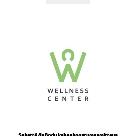
Sykettä /InBody kehonkoostumusmittaus