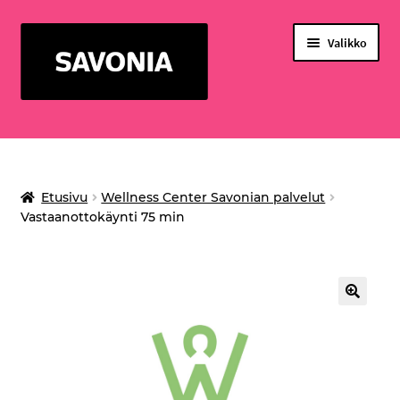
Siirry
Siirry
Valikko
navigointiin
sisältöön
PALVELUT OPISKELIJOILLE
WELLNESS CENTER SAVONIAN PALVELUT
Etusivu
Wellness Center Savonian palvelut
Laajenn
PALVELULIIKETOIMINTA
Vastaanottokäynti 75 min
alemma
TAPAHTUMAT
tason
valikko
TULOSTUSSALDO
🔍