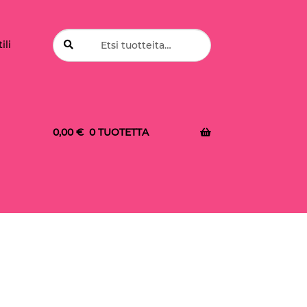
Etsi:
Haku
ili
0,00
€
0 TUOTETTA