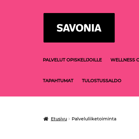
Siirry
Siirry
navigointiin
sisältöön
PALVELUT OPISKELIJOILLE
WELLNESS C
TAPAHTUMAT
TULOSTUSSALDO
Etusivu
Palveluliiketoiminta