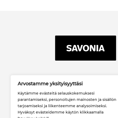
Savonia-
Arvostamme yksityisyyttäsi
ammattikorkeakoulu oy
PL 6 (Microkatu 1), 70201
Käytämme evästeitä selauskokemuksesi
KUOPIO
parantamiseksi, personoitujen mainosten ja sisällön
044 785 7006
tarjoamiseksi ja liikenteemme analysoimiseksi.
Hyväksyt evästeidemme käytön klikkaamalla
savonia(at)savonia.fi