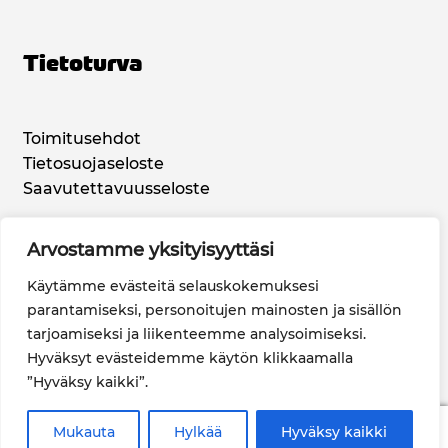
Tietoturva
Toimitusehdot
Tietosuojaseloste
Saavutettavuusseloste
Arvostamme yksityisyyttäsi
Sosiaalinen Media
Käytämme evästeitä selauskokemuksesi
parantamiseksi, personoitujen mainosten ja sisällön
tarjoamiseksi ja liikenteemme analysoimiseksi.
Hyväksyt evästeidemme käytön klikkaamalla
”Hyväksy kaikki”.
0
Mukauta
Hylkää
Hyväksy kaikki