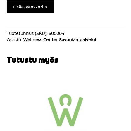
Polkupyöräergometri
Lisää ostoskoriin
määrä
Tuotetunnus (SKU):
600004
Osasto:
Wellness Center Savonian palvelut
Tutustu myös