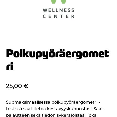
Polkupyöräergomet
ri
25,00
€
Submaksimaalisessa polkupyöräergometri -
testissä saat tietoa kestävyyskunnostasi. Saat
palautteen sekä tiedon sykerajoistasi, joka