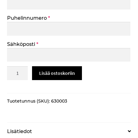
Puhelinnumero
*
Sähköposti
*
Alumnikoru
Lisää ostoskoriin
määrä
Tuotetunnus (SKU):
630003
Lisätiedot