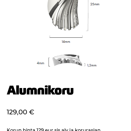
Alumnikoru
129,00
€
Korun hinta 129 eur sis.alv ja korurasian.