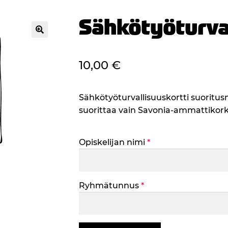
Sähkötyöturval
🔍
10,00
€
Sähkötyöturvallisuuskortti suoritus
suorittaa vain Savonia-ammattikork
Opiskelijan nimi
*
Ryhmätunnus
*