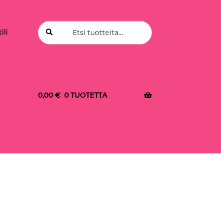
Etsi:
Haku
ili
0,00
€
0 TUOTETTA