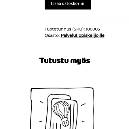
Sähkötyöturvallisuuskortti
Lisää ostoskoriin
määrä
Tuotetunnus (SKU):
100005
Osasto:
Palvelut opiskelijoille
Tutustu myös