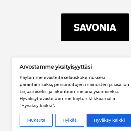
Savonia-
Arvostamme yksityisyyttäsi
ammattikorkeakoulu oy
PL 6 (Microkatu 1), 70201
Käytämme evästeitä selauskokemuksesi
KUOPIO
parantamiseksi, personoitujen mainosten ja sisällön
044 785 7006
tarjoamiseksi ja liikenteemme analysoimiseksi.
Hyväksyt evästeidemme käytön klikkaamalla
savonia(at)savonia.fi
”Hyväksy kaikki”.
Y-tunnus 2629463-3
Mukauta
Hylkää
Hyväksy kaikki