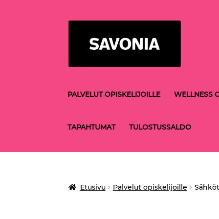
Siirry
Siirry
navigointiin
sisältöön
PALVELUT OPISKELIJOILLE
WELLNESS C
TAPAHTUMAT
TULOSTUSSALDO
Etusivu
Palvelut opiskelijoille
Sähköt