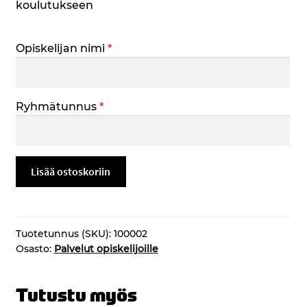
koulutukseen
Opiskelijan nimi
*
Ryhmätunnus
*
Tulityökortti
Lisää ostoskoriin
määrä
Tuotetunnus (SKU):
100002
Osasto:
Palvelut opiskelijoille
Tutustu myös