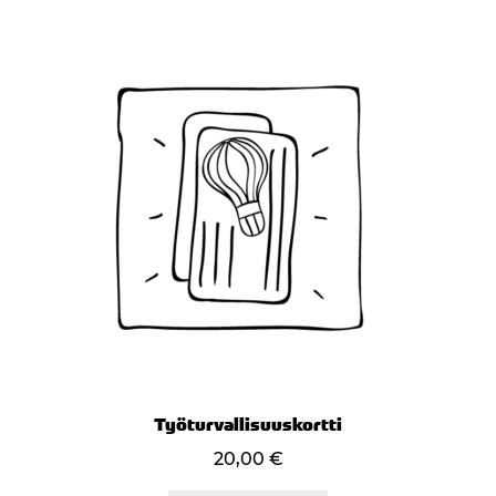
Työturvallisuuskortti
20,00
€